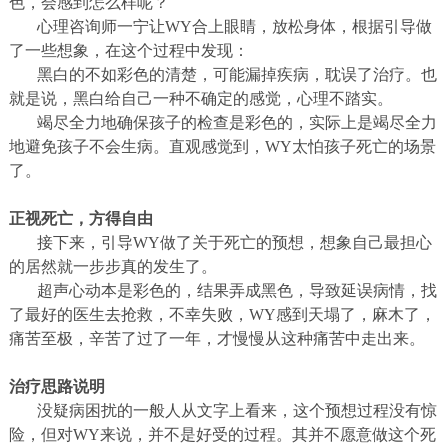
色，会感到怎么样呢？
心理咨询师一宁让
WY
合上眼睛，放松身体，根据引导做
了一些想象，在这个过程中发现：
黑白的不如彩色的清楚，可能漏掉疾病，耽误了治疗。也
就是说，黑白给自己一种不确定的感觉，心理不踏实。
竭尽全力地确保孩子的检查是彩色的，实际上是竭尽全力
地避免孩子不会生病。直观感觉到，
WY
太怕孩子死亡的场景
了。
正视死亡，方得自由
接下来，引导
WY
做了关于死亡的预想，想象自己最担心
的居然就一步步真的发生了。
超声心动本是彩色的，结果弄成黑色，导致延误病情，找
了最好的医生去抢救，不幸失败，
WY
感到天塌了，麻木了，
痛苦至极，辛苦了过了一年，才慢慢从这种痛苦中走出来。
治疗思路说明
没疑病困扰的一般人从文字上看来，这个预想过程没有惊
险，但对
WY
来说，并不是好受的过程。其并不愿意做这个死