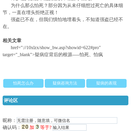
为什么那么怕死？部分因为从未仔细想过死亡的具体细
节，一直在埋头拒绝正视！
强盗已不在，但我们惧怕地埋着头，不知道强盗已经不
在。
相关文章
href="://10xlzx/show_bw.asp?showid=622#pro"
target="_blank">
疑病症背后的根源
-----
怕死、怕疯
怕死怎么办
疑病咨询方法
疑病的表现
评论区
昵称：
确认码：
加
等于?