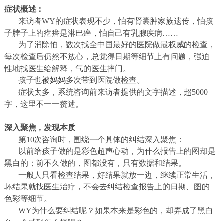
症状概述：
来访者
WY
的症状表现不少，怕有肾囊肿家族遗传，怕孩
子脖子上的疙瘩是淋巴癌，怕自己有乳腺疾病……
为了消除怕，数次找全中国最好的医院做最权威的检查，
每次检查后仍然不放心，总觉得日期等细节上有问题，强迫
性地找医生给解释，气的医生摔门。
孩子也被妈妈多次带到医院做检查。
症状太多，系统咨询前来访者提供的文字描述，超
5000
字，这里不一一赘述。
深入聚焦，发现本质
第
10
次咨询时，围绕一个具体的纠结深入聚焦：
以前给孩子做的是彩色超声心动，为什么报告上的图却是
黑白的；前不久做的，图都没有，只有数据和结果。
一般人只看检查结果，好结果就放一边，继续正常生活，
坏结果就找医生治疗，不会去纠结检查报告上的日期、图的
色彩等细节。
WY
为什么要纠结呢？如果本来是彩色的，却弄成了黑白