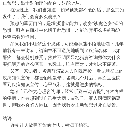
亡预想，出于对治疗的配合，只能听从。
在理性上，我们当知道，如果预想都不敢的话，那么真的
发生了，我们会有多么崩溃？
预想的重要目的，是增强适应能力，改变“谈虎色变”式的
恐惧，唯有在面对中化解了此恐惧，才能放弃那么多的强迫
检查与强迫询问。
如果我们不理解这个思路，可能会执迷不悟地埋怨：几年
前就有一来访者，咨询中不可避免地听到了疾病名称，比如
肝癌，都会特别难受，然后不明因果地指责咨询师你为什么
要把我弄的这么痛苦。实际上，唯有面对，才能永不痛苦。
又有一来访者，咨询前陪家人去医院产检，看见墙壁上的
疾病知识宣传，都害怕地发晕，咨询几个月后，再次去医院
看到疾病知识宣传，心平气和，这就是进步的指标。
笔者自己作为心理咨询师，经常听到来访者提到各种各样
的疾病，也有想到过自己生大病，或孩子、家人因病因祸离
世，但我不会陷入困扰，因为我数次主动预想过死亡场景。
结语：
许多让人欲罢不能的症状，根源于怕死。