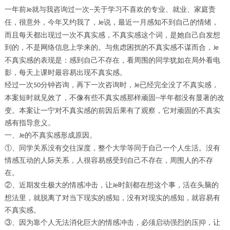
一年前
就与我咨询过一次
关于学习不喜欢的专业、就业、家庭责
Je
--
任，很意外，今年又约我了，
说，最近一月感知不到自己的情绪，
Je
而且每天都出现过一次不真实感，不真实感这个词，是她自己自发想
到的，不是网络信息上学来的。与焦虑困扰的不真实感不谋而合，
Je
不真实感的表现是：感到自己不存在，看周围的同学犹如在局外看电
影，每天上课时最容易出现不真实感。
经过一次
分钟咨询，再下一次咨询时，
已经完全没了不真实感，
50
Je
本案短时就见效了，不像有些不真实感那样顽固
半年都没有显著的改
--
变。本案让一宁对不真实感的前因后果有了观察，它对顽固的不真实
感有指导意义。
一、
的不真实感形成原因。
Je
①、
同学关系没有交往深度，整个大学等同于自己一个人生活。没有
情感互动的人际关系，人很容易感受到自己不存在，周围人的不存
在。
②、
近期发生极大的情感冲击，让
时刻都在想这个事，活在头脑的
Je
想法里，就脱离了对当下现实的感知，没有对现实的感知，就容易有
不真实感。
③、
因为靠个人无法消化巨大的情感冲击，必须启动强烈的压抑，让