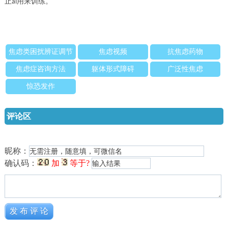
止
用来训练。
ai
焦虑类困扰辨证调节
焦虑视频
抗焦虑药物
法
焦虑症咨询方法
躯体形式障碍
广泛性焦虑
惊恐发作
评论区
昵称：
确认码：
加
等于?