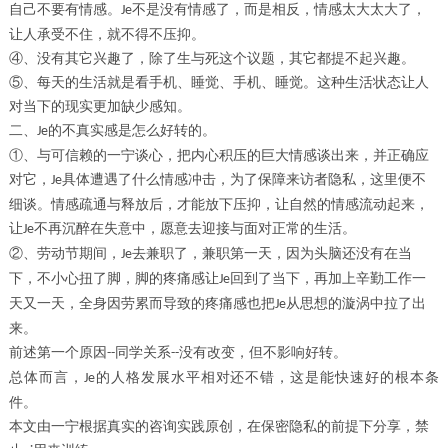
自己不要有情感。
不是没有情感了，而是相反，情感太大太大了，
Je
让人承受不住，就不得不压抑。
④、
没有其它兴趣了，除了生与死这个议题，其它都提不起兴趣。
⑤、
每天的生活就是看手机、睡觉、手机、睡觉。这种生活状态让人
对当下的现实更加缺少感知。
二、
的不真实感是怎么好转的。
Je
①、
与可信赖的一宁谈心，把内心积压的巨大情感谈出来，并正确应
对它，
具体遭遇了什么情感冲击，为了保障来访者隐私，这里便不
Je
细谈。情感疏通与释放后，才能放下压抑，让自然的情感流动起来，
让
不再沉醉在失意中，愿意去迎接与面对正常的生活。
Je
②、
劳动节期间，
去兼职了，兼职第一天，因为头脑还没有在当
Je
下，不小心扭了脚，脚的疼痛感让
回到了当下，再加上辛勤工作一
Je
天又一天，全身因劳累而导致的疼痛感也把
从思想的漩涡中拉了出
Je
来。
前述第一个原因
同学关系
没有改变，但不影响好转。
--
--
总体而言，
的人格发展水平相对还不错，这是能快速好的根本条
Je
件。
本文由一宁根据真实的咨询实践原创，在保密隐私的前提下分享，禁