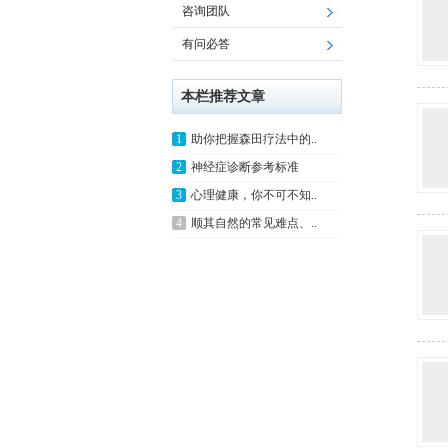
咨询团队
有问必答
本栏推荐文章
1
助你把握森田疗法中的..
2
神经症诊断参考标准
3
心理健康，你不可不知..
4
顺其自然的常见难点、..