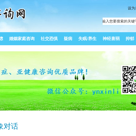
设为
虑
婚姻家庭咨询
社交恐惧
疑病
失眠/养生
神经衰弱
抑郁
象对话