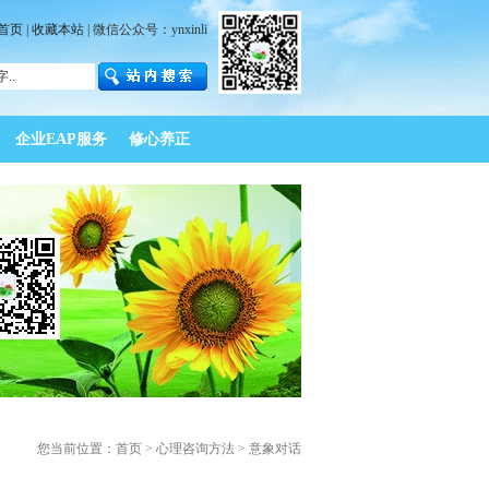
首页
|
收藏本站
| 微信公众号：ynxinli
企业EAP服务
修心养正
您当前位置：
首页
>
心理咨询方法
>
意象对话